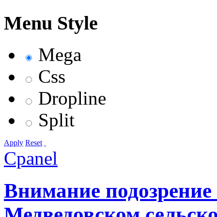
Menu Style
Mega
Css
Dropline
Split
Apply
Reset
Cpanel
Внимание подозрение 
Медведовском сельск