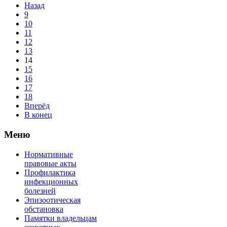
Назад
9
10
11
12
13
14
15
16
17
18
Вперёд
В конец
Меню
Нормативные
правовые акты
Профилактика
инфекционных
болезней
Эпизоотическая
обстановка
Памятки владельцам