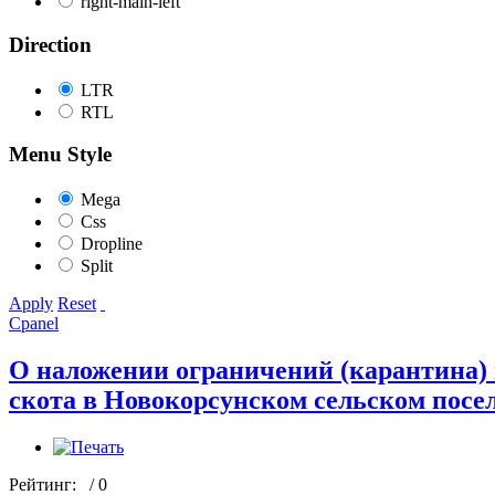
right-main-left
Direction
LTR
RTL
Menu Style
Mega
Css
Dropline
Split
Apply
Reset
Cpanel
О наложении ограничений (карантина) 
скота в Новокорсунском сельском посел
Рейтинг:
/ 0